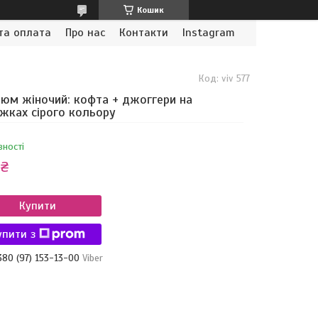
Кошик
та оплата
Про нас
Контакти
Instagram
Код:
viv 577
юм жіночий: кофта + джоггери на
жках сірого кольору
вності
 ₴
Купити
упити з
380 (97) 153-13-00
Viber