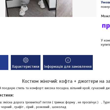
повер
У ком
купит
Характеристики
Інформація для замовлення
Костюм жіночий: кофта + джоггери на за
 поєдную стиль та комфорт: висока посадка, вільний крой, сучасний д
истики:
а: якісна дорога трехнитка‼️ петля ( тримає форму , не просвічує ) , Туре
: чорний , графіт , сірий , рожевий , шоколад