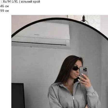
 : Xs/М L/XL ( вільний крой
 46 см
 99 см