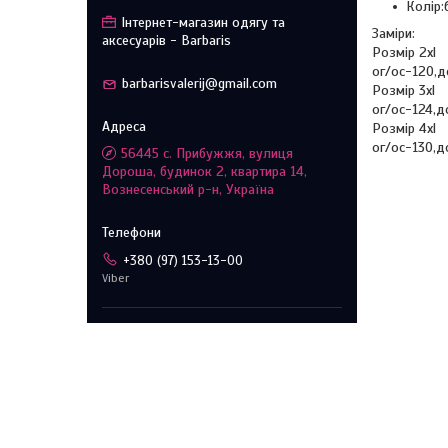
Колір:
Інтернет-магазин одягу та
Заміри:
аксесуарів - Barbaris
Розмір 2xl
ог/ос-120,
barbarisvalerij@gmail.com
Розмір 3xl
ог/ос-124,
Розмір 4xl
ог/ос-130,
56445 с. Прибужжя, вулиця
Дороша, будинок 2, квартира 14,
Вознесенський р-н, Україна
+380 (97) 153-13-00
Viber