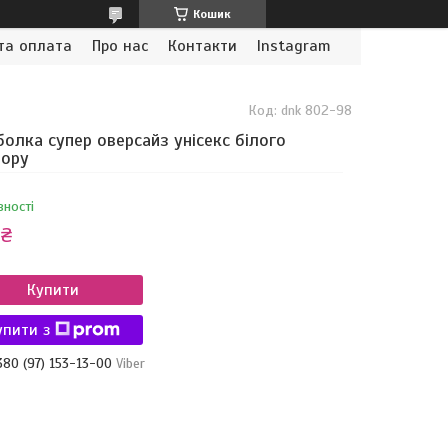
Кошик
та оплата
Про нас
Контакти
Instagram
Код:
dnk 802-98
олка супер оверсайз унісекс білого
ьору
вності
 ₴
Купити
упити з
380 (97) 153-13-00
Viber