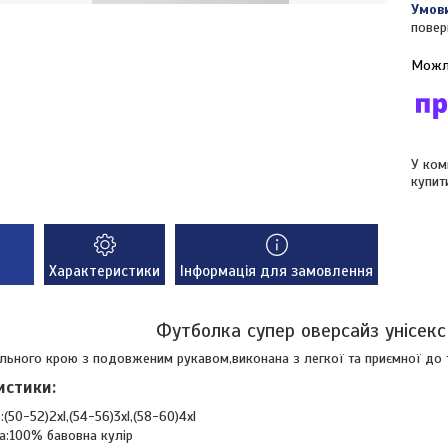
повер
У ком
купит
Характеристики
Інформація для замовлення
Футболка супер оверсайз унісекс
льного крою з подовженим рукавом,виконана з легкої та приємної до 
истики:
:(50-52)2xl,(54-56)3xl,(58-60)4xl
а:100% бавовна кулір