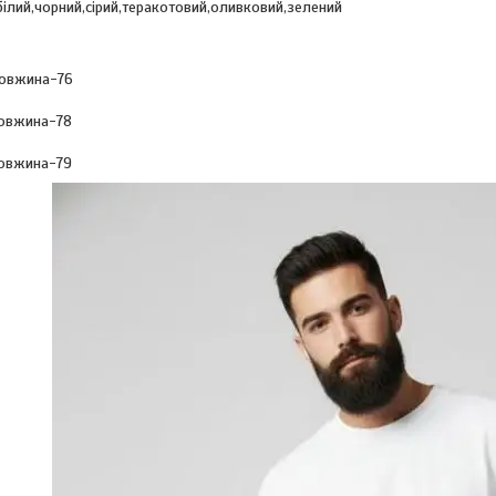
білий,чорний,сірий,теракотовий,оливковий,зелений
довжина-76
довжина-78
довжина-79