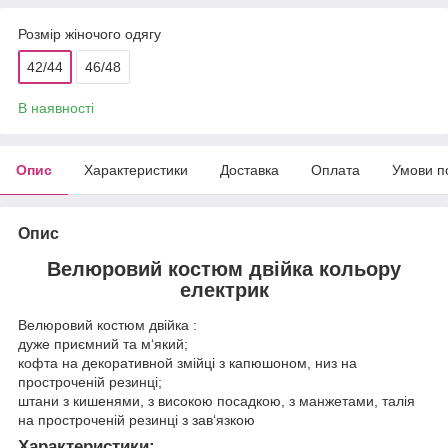
Розмір жіночого одягу
42/44
46/48
В наявності
Опис
Характеристики
Доставка
Оплата
Умови п
Опис
Велюровий костюм двійка кольору
електрик
Велюровий костюм двійка :
дуже приємний та м‘який;
кофта на декоративной змійці з капюшоном, низ на
простроченій резинці;
штани з кишенями, з високою посадкою, з манжетами, талія
на простроченій резинці з зав‘язкою
Характеристики: