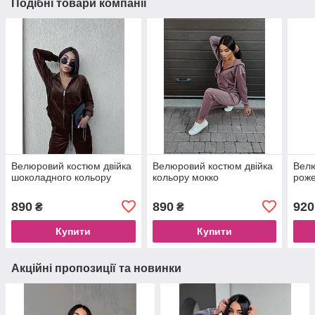
Подібні товари компанії
Велюровий костюм двійка
Велюровий костюм двійка
Велю
шоколадного кольору
кольору мокко
роже
890
890
920
₴
₴
Купити
Купити
Акційні пропозиції та новинки