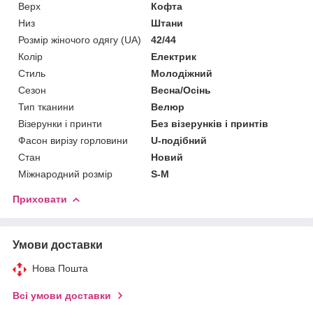
Верх
Кофта
Низ
Штани
Розмір жіночого одягу (UA)
42/44
Колір
Електрик
Стиль
Молодіжний
Сезон
Весна/Осінь
Тип тканини
Велюр
Візерунки і принти
Без візерунків і принтів
Фасон вирізу горловини
U-подібний
Стан
Новий
Міжнародний розмір
S-M
Приховати
Умови доставки
Нова Пошта
Всі умови доставки