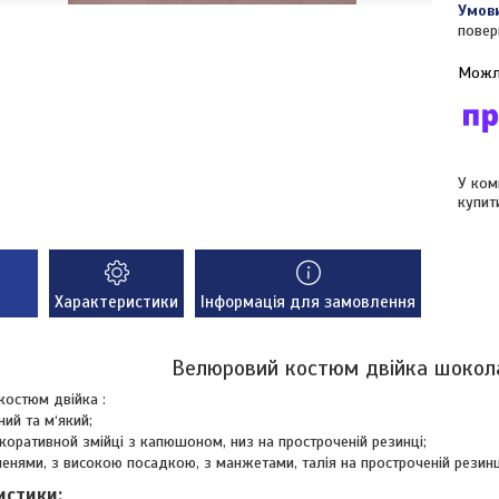
повер
У ком
купит
Характеристики
Інформація для замовлення
Велюровий костюм двійка шокол
остюм двійка :
ий та м‘який;
коративной змійці з капюшоном, низ на простроченій резинці;
енями, з високою посадкою, з манжетами, талія на простроченій резин
истики: