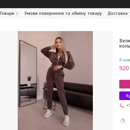
Товари
Умови повернення та обміну товару
Доставка 
Велю
кол
В ная
920
К
+