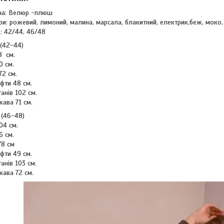
на: Велюр -плюш
и: рожевий, лимоний, малина, марсала, блакитний, електрик,беж, моко, 
: 42/44, 46/48
 (42-44)
8 см.
00 см.
72 см.
фти 48 см.
анів 102 см.
ава 71 см.
 (46-48)
104 см.
6 см.
-78 см
фти 49 см.
анів 103 см.
ава 72 см.