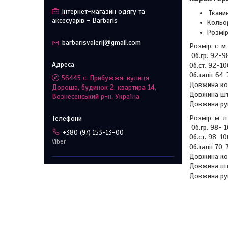
Інтернет-магазин одягу та
Ткани
аксесуарів - Barbaris
Кольор
Розмір
barbarisvalerij@gmail.com
Розмір: с-м
Об.гр. 92-9
Об.ст. 92-1
Об.талії 64-
56445 с. Прибужжя, вулиця
Довжина ко
Дороша, будинок 2, квартира 14,
Довжина шт
Вознесенський р-н, Україна
Довжина рук
Розмір: м-л
Об.гр. 98- 
+380 (97) 153-13-00
Об.ст. 98-10
Viber
Об.талії 70
Довжина ко
Довжина шт
Довжина рук