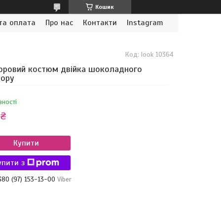
Кошик
та оплата
Про нас
Контакти
Instagram
Код:
look 10364
ровий костюм двійка шоколадного
ьору
вності
 ₴
Купити
упити з
380 (97) 153-13-00
Viber