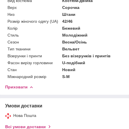
Вид костюма
Костюм-двійка
Верх
Сорочка
Низ
Штани
Розмір жіночого одягу (UA)
42/46
Колір
Бежевий
Стиль
Молодіжний
Сезон
Весна/Осінь
Тип тканини
Вельвет
Візерунки і принти
Без візерунків і принтів
Фасон вирізу горловини
U-подібний
Стан
Новий
Міжнародний розмір
S-M
Приховати
Умови доставки
Нова Пошта
Всі умови доставки