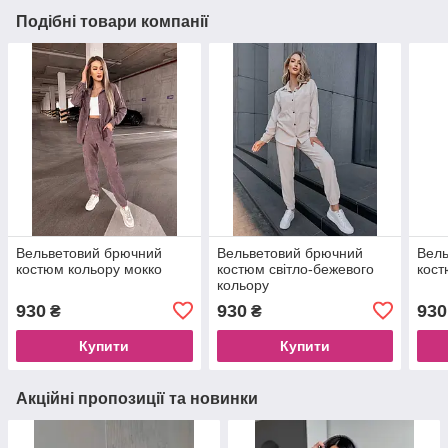
Подібні товари компанії
Вельветовий брючний
Вельветовий брючний
Вель
костюм кольору мокко
костюм світло-бежевого
кост
кольору
930
930
930
₴
₴
Купити
Купити
Акційні пропозиції та новинки