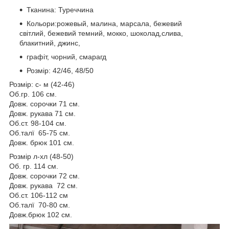
Тканина: Туреччина
Кольори:рожевый, малина, марсала, бежевий
світлий, бежевий темний, мокко, шоколад,слива,
блакитний, джинс,
графіт, чорний, смарагд
Розмір: 42/46, 48/50
Розмір: с- м (42-46)
Об.гр. 106 см.
Довж. сорочки 71 см.
Довж. рукава 71 см.
Об.ст. 98-104 см.
Об.талї 65-75 см.
Довж. брюк 101 см.
Розмір л-хл (48-50)
Об. гр. 114 см.
Довж. сорочки 72 см.
Довж. рукава 72 см.
Об.ст. 106-112 см
Об.талї 70-80 см.
Довж.брюк 102 см.