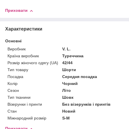
Приховати
Характеристики
Основні
Виробник
V. L.
Країна виробник
Туреччина
Розмір жіночого одягу (UA)
42/44
Тип товару
Шорти
Посадка
Середня посадка
Колір
Чорний
Сезон
Літо
Тип тканини
Шовк
Візерунки і принти
Без візерунків і принтів
Стан
Новий
Міжнародний розмір
S-M
Приховати