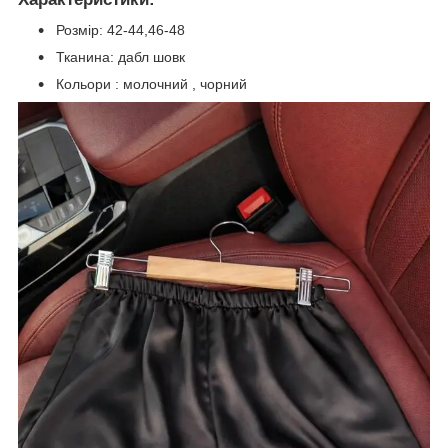
Розмір: 42-44,46-48
Тканина: дабл шовк
Кольори : молочний , чорний