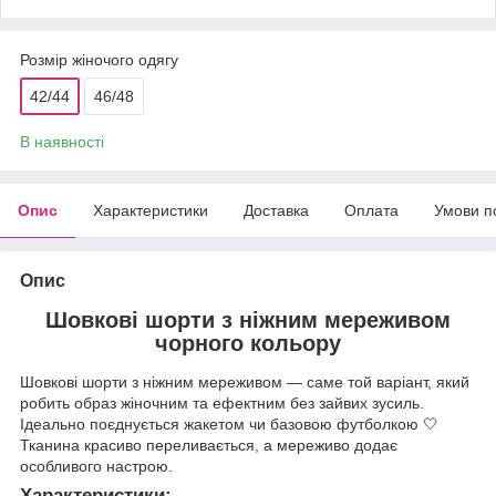
Розмір жіночого одягу
42/44
46/48
В наявності
Опис
Характеристики
Доставка
Оплата
Умови п
Опис
Шовкові шорти з ніжним мереживом
чорного кольору
Шовкові шорти з ніжним мереживом — саме той варіант, який
робить образ жіночним та ефектним без зайвих зусиль.
Ідеально поєднується жакетом чи базовою футболкою 🤍
Тканина красиво переливається, а мереживо додає
особливого настрою.
Характеристики: