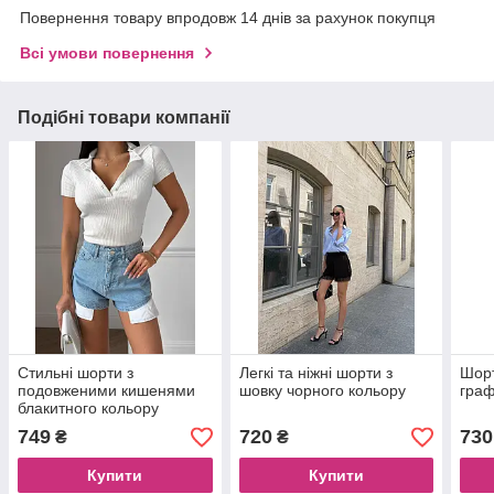
Повернення товару впродовж 14 днів за рахунок покупця
Всі умови повернення
Подібні товари компанії
Стильні шорти з
Легкі та ніжні шорти з
Шорт
подовженими кишенями
шовку чорного кольору
граф
блакитного кольору
749
720
730
₴
₴
Купити
Купити