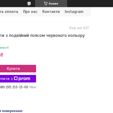
Кошик
та оплата
Про нас
Контакти
Instagram
Код:
pur 027
и з подвійний поясом червоного кольору
вності
 ₴
Купити
упити з
380 (97) 153-13-00
Viber