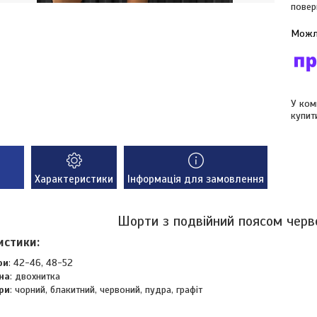
повер
У ком
купит
Характеристики
Інформація для замовлення
Шорти з подвійний поясом черв
истики:
ри
: 42-46, 48-52
на
: двохнитка
ри
: чорний, блакитний, червоний, пудра, графіт