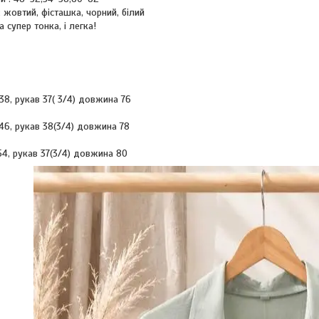
; жовтий, фісташка, чорний, білий
а супер тонка, і легка!
138, рукав 37( 3/4) довжина 76
146, рукав 38(3/4) довжина 78
54, рукав 37(3/4) довжина 80