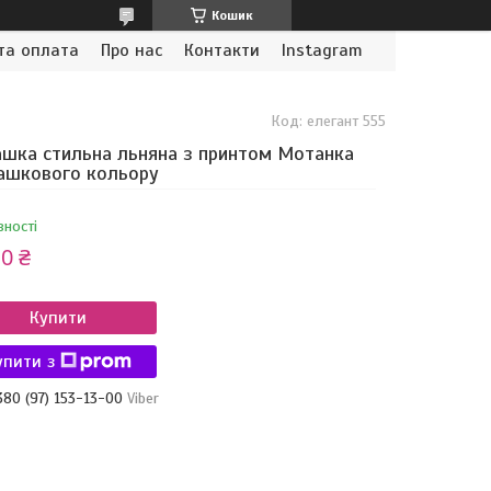
Кошик
та оплата
Про нас
Контакти
Instagram
Код:
елегант 555
шка стильна льняна з принтом Мотанка
ашкового кольору
вності
0 ₴
Купити
упити з
380 (97) 153-13-00
Viber