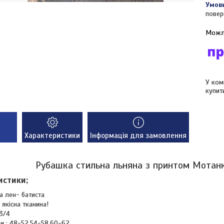
повер
У ком
купит
Характеристики
Інформація для замовлення
Рубашка стильна льняна з принтом Мотан
истики;
а лен- батиста
і якісна тканина!
3/4
и : 48-52,54-58,60-62